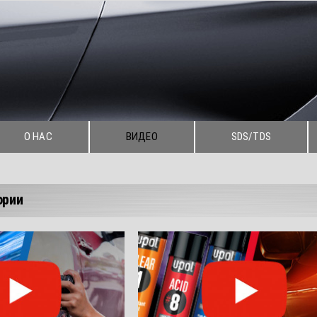
О НАС
ВИДЕО
SDS/TDS
ории