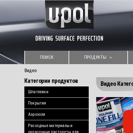
Skip
to
content
ПОИСК
ПРОДУКТЫ
Видео
Категории продуктов
Видео Катег
Шпатлевки
Покрытия
Аэрозоли
Расходные материалы и
окрасочные пистолеты для