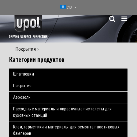
Skip
CIS
to
content
Покрытия
Категории продуктов
Шпатлевки
Покрытия
Аэрозоли
Расходные материалы и окрасочные пистолеты для
кузовных станций
Клеи, герметики и материалы для ремонта пластиковых
бамперов