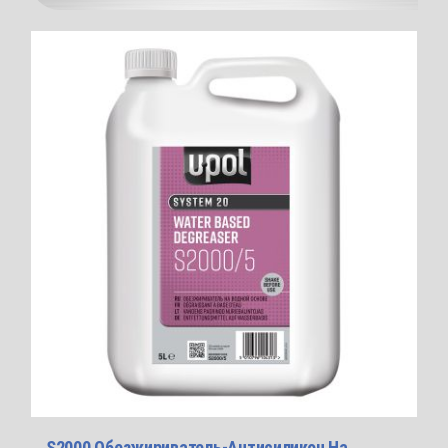
S2000 Обезжириватель-Антисиликон На