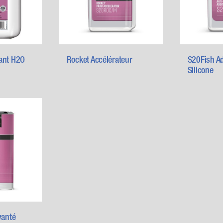
ant H2O
Rocket Accélérateur
S20Fish Add
Silicone
vanté