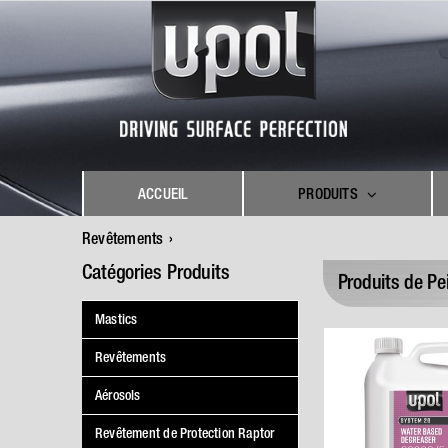
Skip
to
content
ACCUEIL
PRODUITS
Revêtements
Catégories Produits
Produits de P
Mastics
Revêtements
Aérosols
Revêtement de Protection Raptor