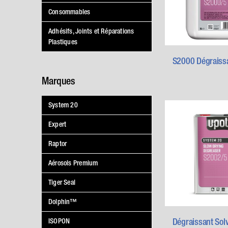
Consommables
Adhésifs, Joints et Réparations
Plastiques
S2000 Dégraiss
Marques
System 20
Expert
Raptor
Aérosols Premium
Tiger Seal
Dolphin™
Dégraissant Sol
ISOPON