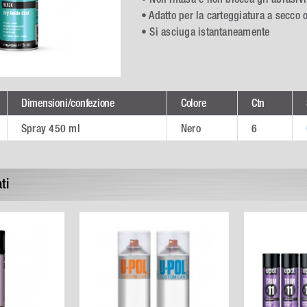
• Adatto per la carteggiatura a secco
• Si asciuga istantaneamente
Dimensioni/confezione
Colore
Ctn
Spray 450 ml
Nero
6
ti