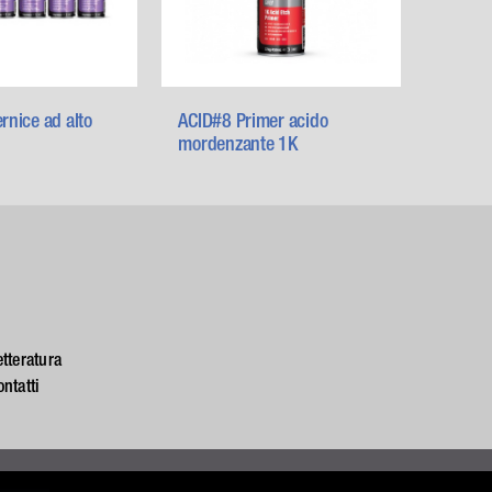
nice ad alto
ACID#8 Primer acido
mordenzante 1K
etteratura
ontatti
es