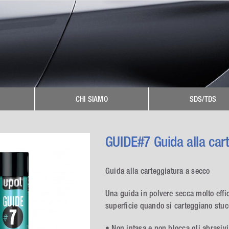
CHI SIAMO
SDS/TDS
GUIDE#7 Guida alla car
Guida alla carteggiatura a secco
Una guida in polvere secca molto effic
superficie quando si carteggiano stuc
• Non intasa e non blocca gli abrasivi