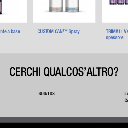
nte a base
CUSTOM CAN™ Spray
TRIM#11 Ver
spessore
CERCHI QUALCOS’ALTRO?
SDS/TDS
L
C
opyright 2021 U-POL Ltd |
Privacy Policy
|
Termini e Condizioni
|
Cooki