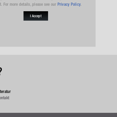
d. For more details, please see our
Privacy Policy
.
I Accept
?
iteratur
ontakt