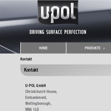
Skip
to
content
HOME
PRODUKTE
Kontakt
Kontakt
U-POL GmbH
Christchurch House,
Embankment,
Wellingborough,
NN8 1LD