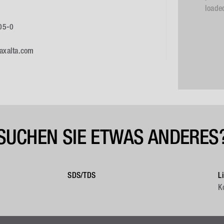
loade
05-0
axalta.com
SUCHEN SIE ETWAS ANDERES
SDS/TDS
L
K