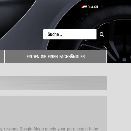
D-A-CH
Search
for:
FINDEN SIE EINEN FACHHÄNDLER
cy reasons Google Maps needs your permission to be