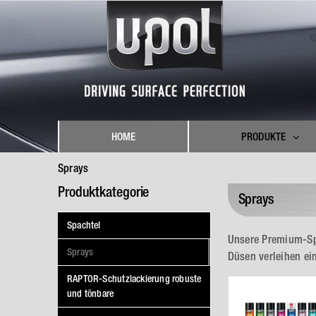
Skip
to
content
HOME
PRODUKTE
Sprays
Produktkategorie
Sprays
Spachtel
Unsere Premium-Spr
Sprays
Düsen verleihen ei
RAPTOR-Schutzlackierung robuste
und tönbare