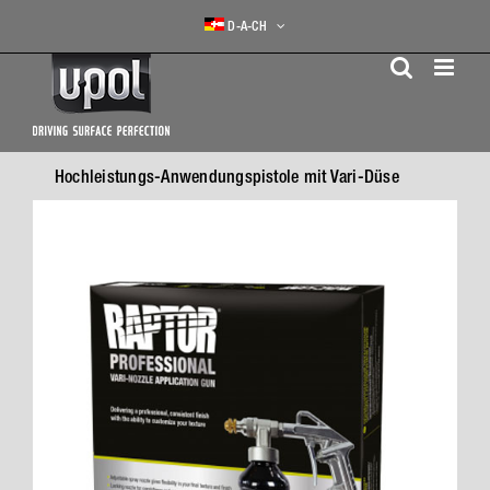
Skip
D-A-CH
to
content
Hochleistungs-Anwendungspistole mit Vari-Düse