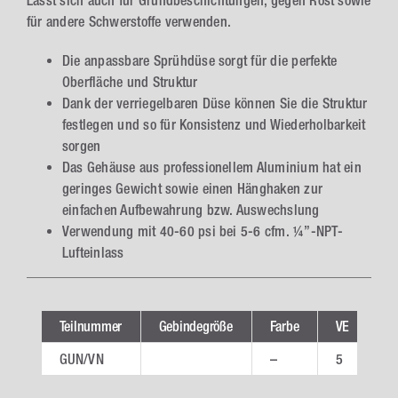
Lässt sich auch für Grundbeschichtungen, gegen Rost sowie
für andere Schwerstoffe verwenden.
Die anpassbare Sprühdüse sorgt für die perfekte
Oberfläche und Struktur
Dank der verriegelbaren Düse können Sie die Struktur
festlegen und so für Konsistenz und Wiederholbarkeit
sorgen
Das Gehäuse aus professionellem Aluminium hat ein
geringes Gewicht sowie einen Hänghaken zur
einfachen Aufbewahrung bzw. Auswechslung
Verwendung mit 40-60 psi bei 5-6 cfm. ¼”-NPT-
Lufteinlass
Teilnummer
Gebindegröße
Farbe
VE
Te
GUN/VN
–
5