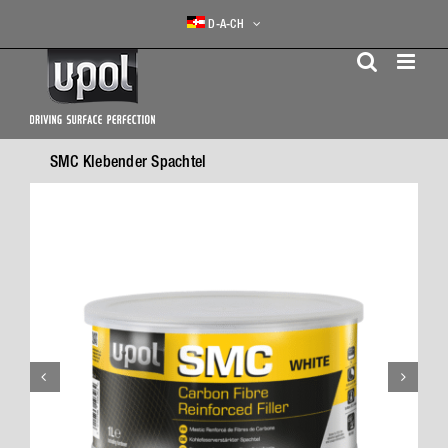
Skip
D-A-CH
to
content
SMC Klebender Spachtel