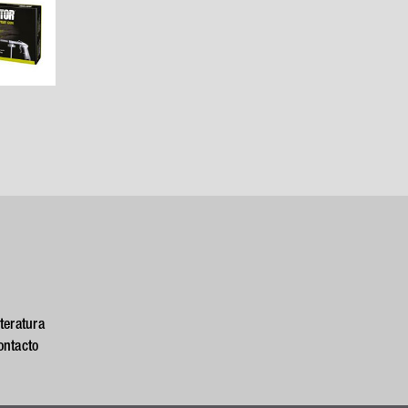
iteratura
ontacto