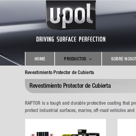
Skip
to
content
HOME
PRODUCTOS
SOBRE NOSO
Revestimiento Protector de Cubierta
Revestimiento Protector de Cubierta
RAPTOR is a tough and durable protective coating that pro
protect industrial surfaces, marine, off-road vehicles an