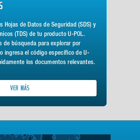
S
as Hojas de Datos de Seguridad (SDS) y
cnicos (TDS) de tu producto U-POL.
as de búsqueda para explorar por
o ingresa el código específico de U-
pidamente los documentos relevantes.
VER MÁS