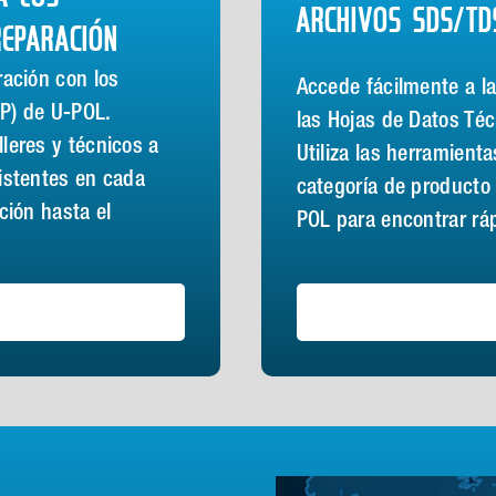
ARCHIVOS SDS/TD
REPARACIÓN
ración con los
Accede fácilmente a l
P) de U-POL.
las Hojas de Datos Té
leres y técnicos a
Utiliza las herramient
istentes en cada
categoría de producto 
ción hasta el
POL para encontrar rá