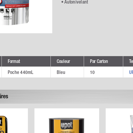
• Autonivelant
Format
Couleur
Par Carton
Te
Poche 440mL
Bleu
10
U
ires