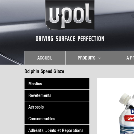
Skip
to
content
ACCUEIL
PRODUITS
A P
Dolphin Speed Glaze
Mastics
Revêtements
Aérosols
Consommables
Adhésifs, Joints et Réparations