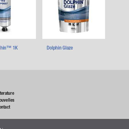
phin™ 1K
Dolphin Glaze
iterature
ouvelles
ontact