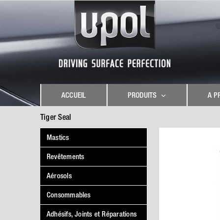
Skip
to
content
ACCUEIL
PRODUITS
A P
Tiger Seal
Mastics
Revêtements
Aérosols
Consommables
Adhésifs, Joints et Réparations