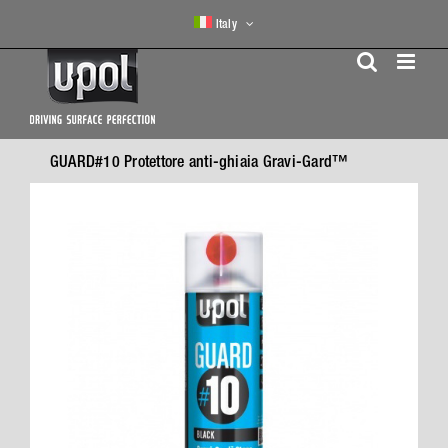
Skip
Italy
to
content
GUARD#10 Protettore anti-ghiaia Gravi-Gard™