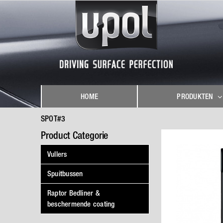
Skip
to
content
HOME
PRODUKTEN
SPOT#3
Product Categorie
Vullers
Spuitbussen
Raptor Bedliner &
beschermende coating