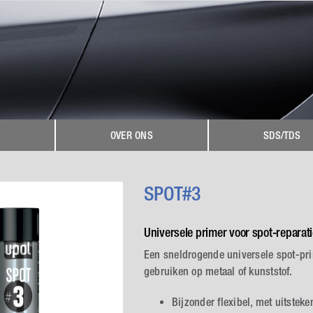
OVER ONS
SDS/TDS
SPOT#3
Universele primer voor spot-reparat
Een sneldrogende universele spot-prim
gebruiken op metaal of kunststof.
Bijzonder flexibel, met uitstek