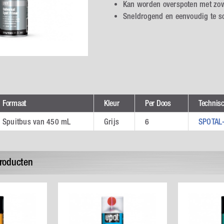
Kan worden overspoten met zow
Sneldrogend en eenvoudig te s
Formaat
Kleur
Per Doos
Technis
Spuitbus van 450 mL
Grijs
6
SPOTAL
producten