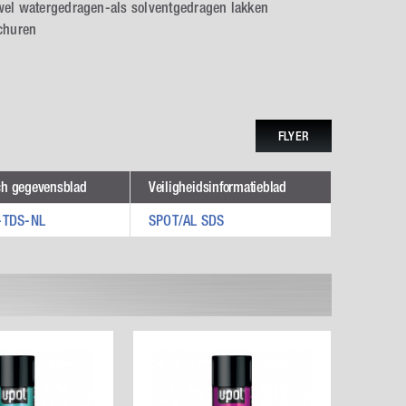
el watergedragen-als solventgedragen lakken
churen
FLYER
ch gegevensblad
Veiligheidsinformatieblad
-TDS-NL
SPOT/AL SDS