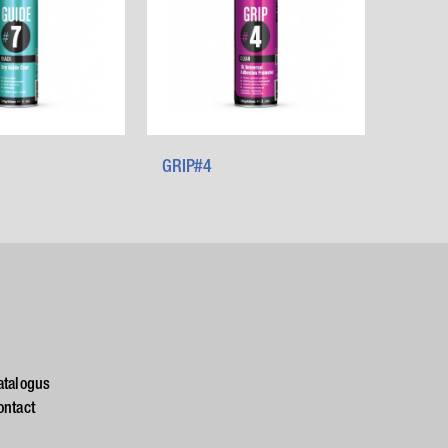
GRIP#4
atalogus
ontact