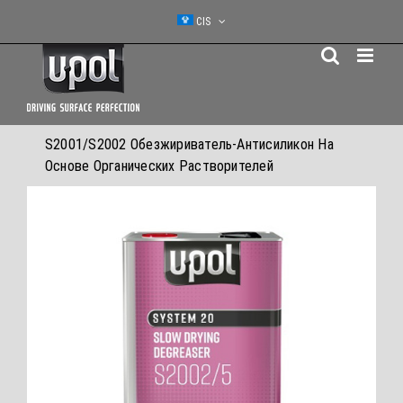
Skip
CIS
to
content
S2001/S2002 Обезжириватель-Антисиликон На
Основе Органических Растворителей