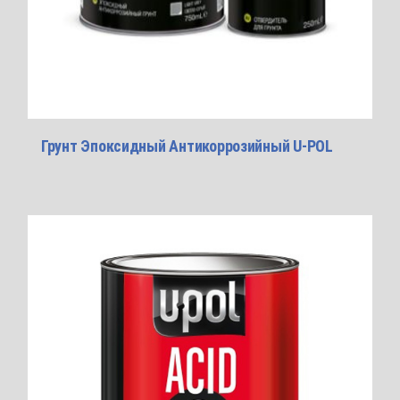
Грунт Эпоксидный Антикоррозийный U-POL