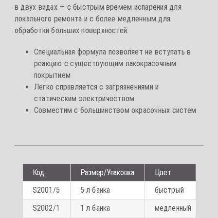
в двух видах — с быстрым времем испарения для
локального ремонта и с более медленным для
обработки больших поверхностей.
Специальная формула позволяет не вступать в
реакцию с существующим лакокрасочным
покрытием
Легко справляется с загрязнениями и
статическим электричеством
Совместим с большинством окрасочных систем
Код
Размер/Упаковка
Цвет
К
S2001/5
5 л банка
быстрый
2
S2002/1
1 л банка
медленный
6