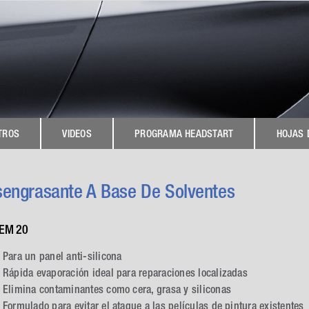
TROS
VIDEOS
PROGRAMA HEADSTART
HOJAS 
engrasante A Base De Solventes
EM 20
Para un panel anti-silicona
Rápida evaporación ideal para reparaciones localizadas
Elimina contaminantes como cera, grasa y siliconas
Formulado para evitar el ataque a las películas de pintura existentes