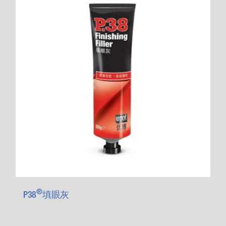
®
P38
填眼灰