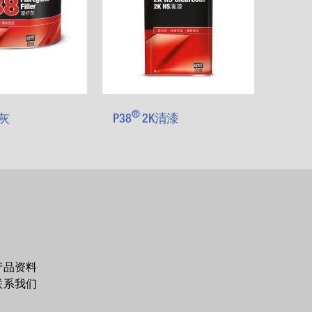
®
灰
P38
2K清漆
产品资料
联系我们