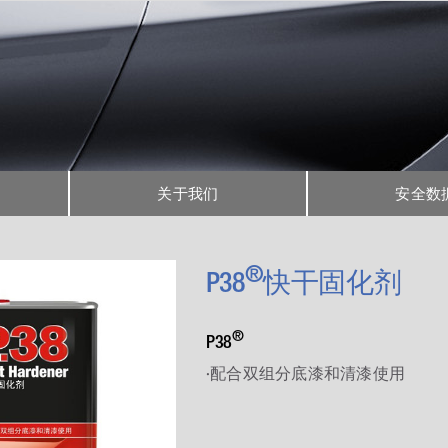
关于我们
安全数
®
P38
快干固化剂
®
P38
·配合双组分底漆和清漆使用