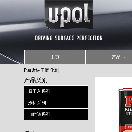
Skip
to
content
主页
产品
P38®快干固化剂
产品类别
原子灰系列
涂料系列
自喷罐系列