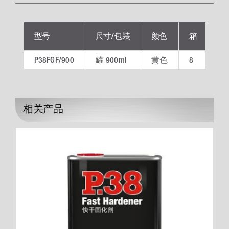
查
型号
尺寸/包装
颜色
箱
数
P38FGF/900
罐 900ml
黄色
8
P3
相关产品