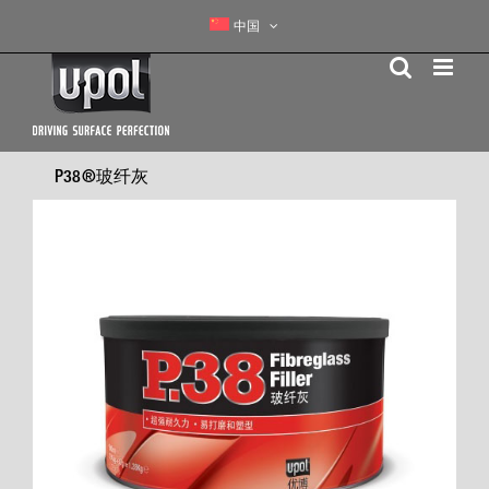
Skip
中国
to
content
P38®玻纤灰