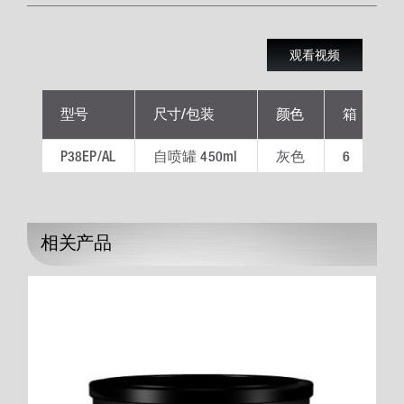
观看视频
型号
尺寸/包装
颜色
箱
P38EP/AL
自喷罐 450ml
灰色
6
P
相关产品