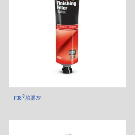
®
P38
填眼灰