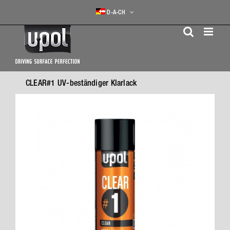
Skip
D-A-CH
to
content
CLEAR#1 UV-beständiger Klarlack