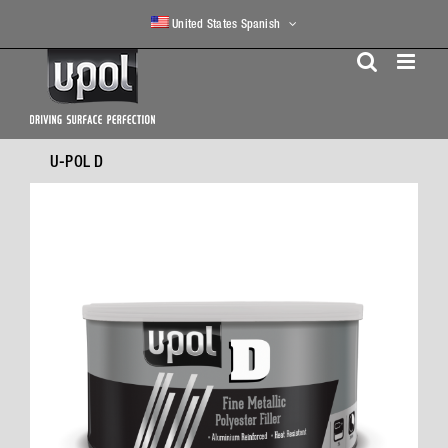
Skip
United States Spanish
to
content
U-POL D