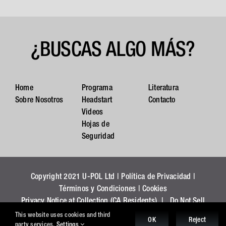
¿BUSCAS ALGO MÁS?
Home
Programa
Literatura
Sobre Nosotros
Headstart
Contacto
Videos
Hojas de
Seguridad
Copyright 2021 U-POL Ltd |
Política de Privacidad
|
Términos y Condiciones
|
Cookies
Privacy Notice at Collection (CA Residents)
|
Do Not Sell
My Personal Information (CA Residents)
This website uses cookies and third
OK
Reject
party services.
Settings