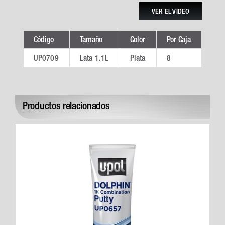
VER EL VIDEO
Código
Tamaño
Color
Por Caja
Ver 
UP0709
Lata 1.1L
Plata
8
UP0
Productos relacionados