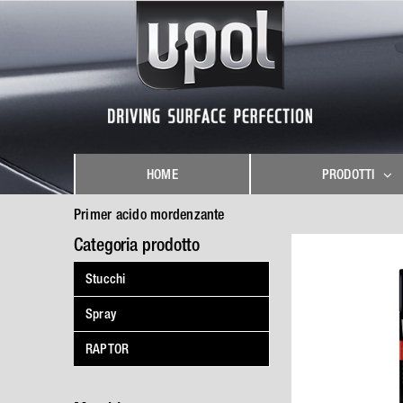
Skip
to
content
HOME
PRODOTTI
Primer acido mordenzante
Categoria prodotto
Stucchi
Spray
RAPTOR