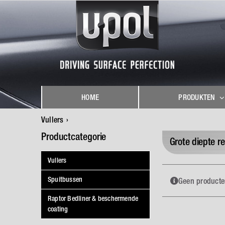
Skip
to
content
HOME
PRODUKTEN
Vullers
Productcategorie
Grote diepte re
Vullers
Spuitbussen
Geen producten
Raptor Bedliner & beschermende
coating