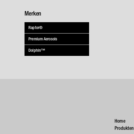
Merken
Raptor®
Premium Aerosols
Dolphin™
Home
Produkten