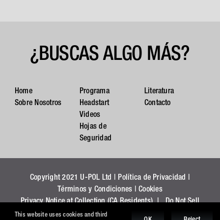
¿BUSCAS ALGO MÁS?
Home
Programa
Literatura
Sobre Nosotros
Headstart
Contacto
Videos
Hojas de
Seguridad
Copyright 2021 U-POL Ltd |
Política de Privacidad
|
Términos y Condiciones
|
Cookies
Privacy Notice at Collection (CA Residents)
|
Do Not Sell
My Personal Information (CA Residents)
This website uses cookies and third
OK
Reject