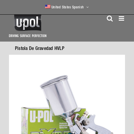
Skip
United States Spanish
to
content
Pistola De Gravedad HVLP