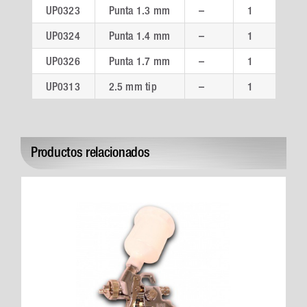
UP0323
Punta 1.3 mm
–
1
UP0324
Punta 1.4 mm
–
1
UP0326
Punta 1.7 mm
–
1
UP0313
2.5 mm tip
–
1
Productos relacionados