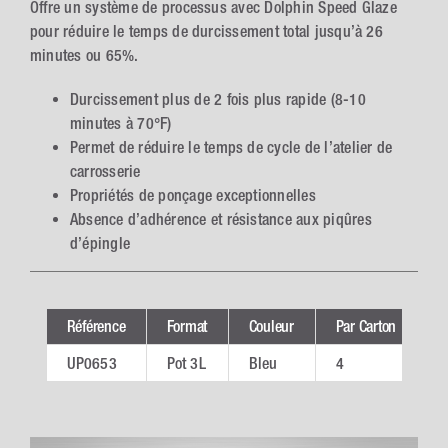
Offre un système de processus avec Dolphin Speed Glaze
pour réduire le temps de durcissement total jusqu’à 26
minutes ou 65%.
Durcissement plus de 2 fois plus rapide (8-10
minutes à 70°F)
Permet de réduire le temps de cycle de l’atelier de
carrosserie
Propriétés de ponçage exceptionnelles
Absence d’adhérence et résistance aux piqûres
d’épingle
Référence
Format
Couleur
Par Carton
V
UP0653
Pot 3L
Bleu
4
U