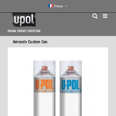
Skip
France
to
content
Aérosols Custom Can