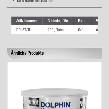
Kein Härter erforderlich
Artikelnummer
Gebindegröße
Farbe
VE
DOLST/TU
200g Tube
Grün
6
Ähnliche Produkte