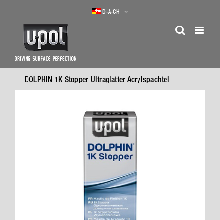
Skip
D-A-CH
to
content
DOLPHIN 1K Stopper Ultraglatter Acrylspachtel