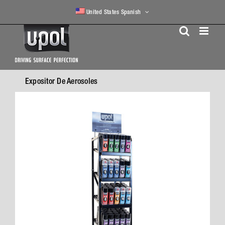
Skip
United States Spanish
to
content
Expositor De Aerosoles