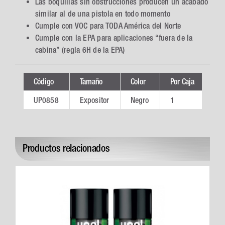
Las boquillas sin obstrucciones producen un acabado
similar al de una pistola en todo momento
Cumple con VOC para TODA América del Norte
Cumple con la EPA para aplicaciones “fuera de la
cabina” (regla 6H de la EPA)
Código
Tamaño
Color
Por Caja
Ver
UP0858
Expositor
Negro
1
Productos relacionados