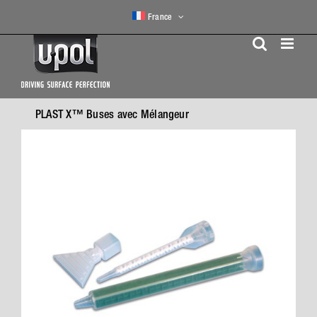
Skip
France
to
content
PLAST X™ Buses avec Mélangeur