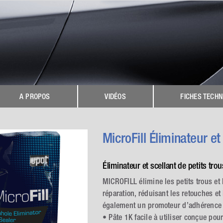
A PROPOS
VIDÉOS
FICHES TECHN
MicroFill Éliminateur et
Éliminateur et scellant de petits trou
MICROFILL élimine les petits trous et 
réparation, réduisant les retouches e
également un promoteur d’adhérence qu
• Pâte 1K facile à utiliser conçue pou