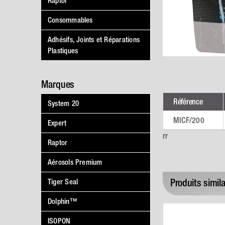
Raptor
Consommables
Adhésifs, Joints et Réparations
Plastiques
Marques
Référence
System 20
MICF/200
Expert
rr
Raptor
Aérosols Premium
Produits simila
Tiger Seal
Dolphin™
ISOPON