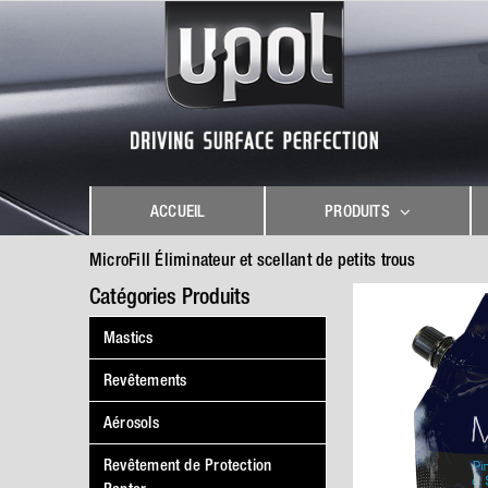
Skip
to
content
ACCUEIL
PRODUITS
MicroFill Éliminateur et scellant de petits trous
Catégories Produits
Mastics
Revêtements
Aérosols
Revêtement de Protection