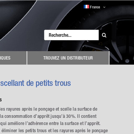
France
Search
for:
IQUES
TROUVEZ UN DISTRIBUTEUR
 scellant de petits trous
s
les rayures après le ponçage et scelle la surface de
t la consommation d’apprêt jusqu’à 30%. Il contient
i améliore l’adhérence entre la surface et l’apprêt.
r éliminer les petits trous et les rayures après le ponçage